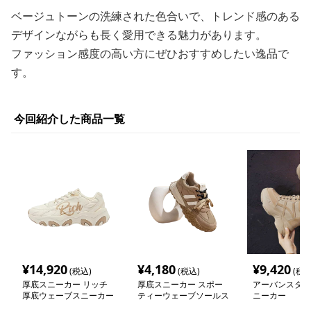
ベージュトーンの洗練された色合いで、トレンド感のある
デザインながらも長く愛用できる魅力があります。
ファッション感度の高い方にぜひおすすめしたい逸品で
す。
今回紹介した商品一覧
¥
14,920
¥
4,180
¥
9,420
(税込)
(税込)
(税込
厚底スニーカー リッチ
厚底スニーカー スポー
アーバンスタイ
厚底ウェーブスニーカー
ティーウェーブソールス
ニーカー
ニーカー