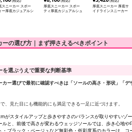
(税込)
(税込)
(税込)
底スニーカー スポー
厚底スニーカー スポー
厚底スニーカー 厚底サ
ィー厚底カジュアルシ
ティ厚底カジュアルシュ
イドラインスニーカー
ーズ
ーズ
カーの選び方｜まず押さえるべきポイント
ーを選ぶうえで重要な判断基準
ーカー選びで最初に確認すべきは「ソールの高さ・形状」「デ
とで、見た目にも機能的にも満足できる一足に近づけます。
5cmがスタイルアップと歩きやすさのバランスが取りやすいゾ
ールと、前後で高さが変わるウェッジソールでは、歩き心地や
ト・ブラック・ベージュなど無彩色・低彩度系のカラーは、コ