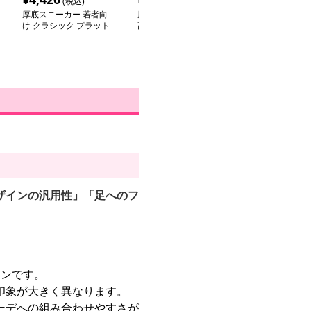
(税込)
(税込)
(税込
厚底スニーカー 若者向
厚底スニーカー 隠れ背
厚底スニーカー
け クラシック プラット
高ハイカットスニーカー
ーステップ 厚
フォームシューズ
ツシューズ
ザインの汎用性」「足へのフ
ーンです。
印象が大きく異なります。
ーデへの組み合わせやすさが