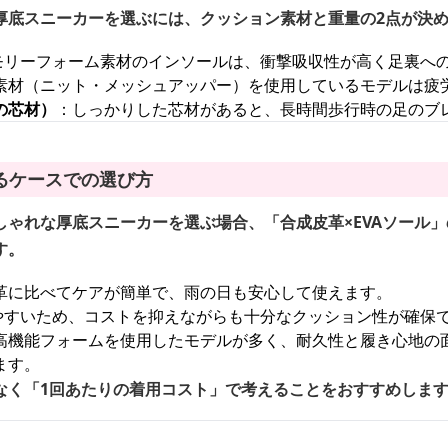
厚底スニーカーを選ぶには、クッション素材と重量の2点が決
メモリーフォーム素材のインソールは、衝撃吸収性が高く足裏へ
素材（ニット・メッシュアッパー）を使用しているモデルは疲
の芯材）
：しっかりした芯材があると、長時間歩行時の足のブ
るケースでの選び方
しゃれな厚底スニーカーを選ぶ場合、「合成皮革×EVAソール
す。
革に比べてケアが簡単で、雨の日も安心して使えます。
しやすいため、コストを抑えながらも十分なクッション性が確保
高機能フォームを使用したモデルが多く、耐久性と履き心地の
ます。
なく「1回あたりの着用コスト」で考えることをおすすめしま