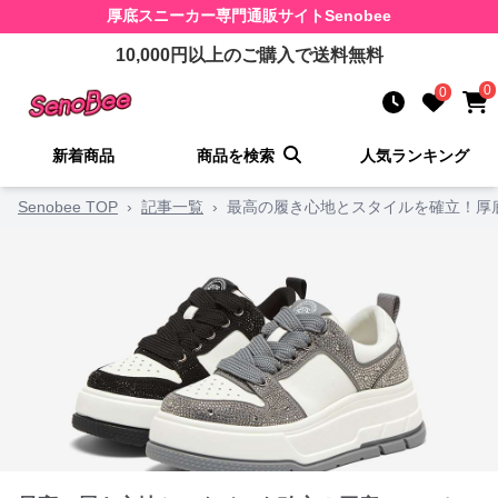
厚底スニーカー
専門通販サイト
Senobee
10,000
円以上のご購入で送料無料
0
0
新着商品
商品を検索
人気ランキング
Senobee TOP
›
記事一覧
›
最高の履き心地とスタイルを確立！厚