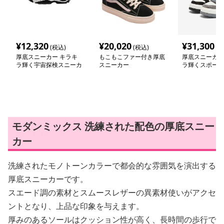
¥
12,320
¥
20,020
¥
31,300
(税込)
(税込)
(税
厚底スニーカー キラキ
もこもこファー付き厚底
厚底スニーカー
ラ輝く宇宙探検スニーカ
スニーカー
ラ輝くスポーテ
ー
シューズ
モダンミックス 洗練された配色の厚底スニー
カー
洗練されたモノトーンカラーで都会的な雰囲気を演出する
厚底スニーカーです。
スエード調の素材とスムースレザーの異素材使いがアクセ
ントとなり、上品な印象を与えます。
厚みのあるソールはクッション性が高く、長時間の歩行で