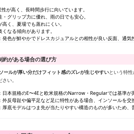
収性が高く、長時間歩行に向いています。
性・グリップ力に優れ、雨の日でも安心。
が高く、夏場でも蒸れにくい。
淡くなる傾向があります。
：発色が鮮やかでドレスカジュアルとの相性が良い反面、通気
制約がある場合の選び方
ソールが厚い分だけフィット感のズレが生じやすい
という特性
ださい。
：日本規格のE〜4Eと欧米規格のNarrow・Regularでは基準
：外反母趾や偏平足など足に特性がある場合、インソールを交
：厚底モデルはつま先が当たりやすい構造のものが多いため、普段
。