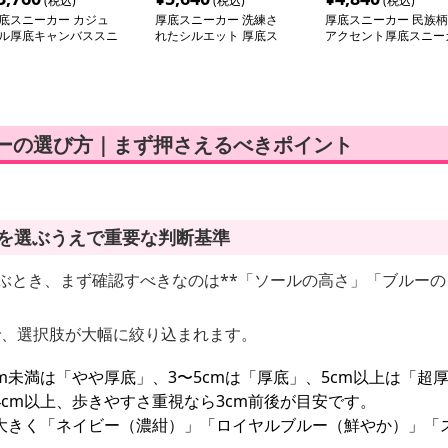
(税込)
(税込)
(税込)
底スニーカー カジュ
厚底スニーカー 洗練さ
厚底スニーカー 民族柄
ル厚底キャンバススニ
れたシルエット 厚底ス
アクセント厚底スニー
カー
ニーカー
ー
ルーの選び方｜まず押さえるべきポイント
ーを選ぶうえで重要な判断基準
ぶとき、まず確認すべきなのは**「ソールの高さ」「ブルーの
で、選択肢が大幅に絞り込まれます。
m未満は「やや厚底」、3〜5cmは「厚底」、5cm以上は「超
cm以上、歩きやすさ重視なら3cm前後が目安です。
大きく「ネイビー（濃紺）」「ロイヤルブルー（鮮やか）」「