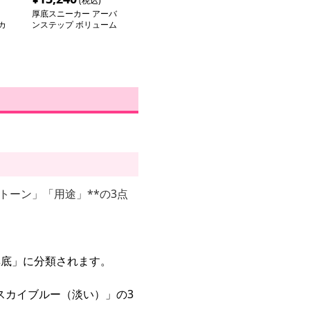
(税込)
厚底スニーカー アーバ
カ
ンステップ ボリューム
ソール
トーン」「用途」**の3点
厚底」に分類されます。
スカイブルー（淡い）」の3