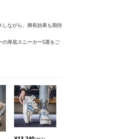
スしながら、脚長効果も期待
ーの厚底スニーカー5選をご
¥
13,240