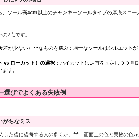
ら、
ソール高4cm以上のチャンキーソールタイプ
の厚底スニー
下の2点です。
前後差が少ない）**なものを選ぶ：均一なソールはシルエット
 vs ローカット）の選択
：ハイカットは足首を固定しつつ脚
います。
ルー選びでよくある失敗例
いがちなミス
入した後に後悔する人の多くが、**「画面上の色と実物の色が