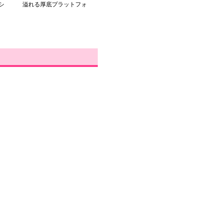
シ
溢れる厚底プラットフォ
ームスニーカー