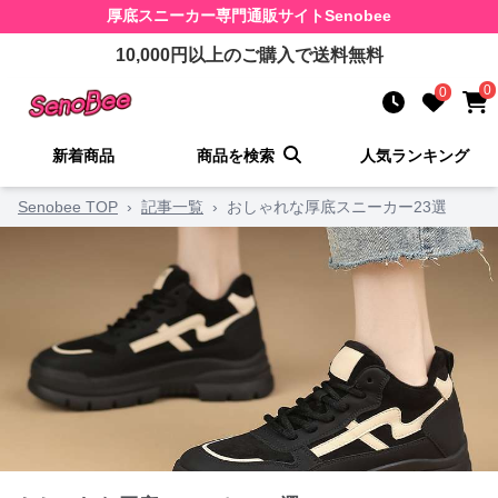
厚底スニーカー
専門通販サイト
Senobee
10,000
円以上のご購入で送料無料
0
0
新着商品
商品を検索
人気ランキング
Senobee TOP
›
記事一覧
›
おしゃれな厚底スニーカー23選