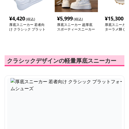
¥
4,420
¥
5,999
¥
15,300
(税込)
(税込)
(税
厚底スニーカー 若者向
厚底スニーカー 超厚底
厚底スニーカー
け クラシック プラット
スポーティースニーカー
ターラメ輝くス
フォームシューズ
ューズ
クラシックデザインの軽量厚底スニーカー