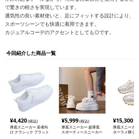
で驚きの軽さを実現しています。
通気性の良い素材使いと、足にフィットする設計により、
スポーツシーンでも快適に着用できます。
カジュアルコーデのアクセントとしても◎です。
今回紹介した商品一覧
¥
4,420
¥
5,999
¥
15,300
(税込)
(税込)
(税
厚底スニーカー 若者向
厚底スニーカー 超厚底
厚底スニーカー
け クラシック プラット
スポーティースニーカー
ターラメ輝くス
フォームシューズ
ューズ