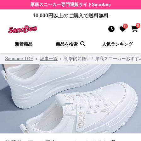
厚底スニーカー
専門通販サイト
Senobee
10,000
円以上のご購入で送料無料
0
0
新着商品
商品を検索
人気ランキング
Senobee TOP
›
記事一覧
›
衝撃的に軽い！厚底スニーカーおすす