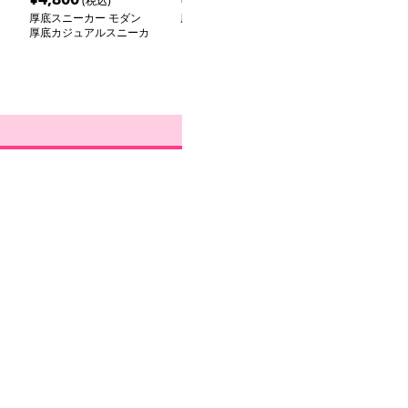
(税込)
(税込)
(税
厚底スニーカー モダン
厚底スニーカー スタイ
厚底スニーカー
厚底カジュアルスニーカ
リッシュ厚底スポーツシ
ラ装飾バックル
ー
ューズ
ーカー