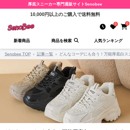
厚底スニーカー
専門通販サイト
Senobee
10,000
円以上のご購入で送料無料
0
0
新着商品
商品を検索
人気ランキング
Senobee TOP
›
記事一覧
›
どんなコーデにも合う！万能厚底白ス