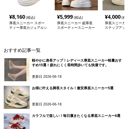
¥
8,160
¥
5,999
¥
4,000
(税込)
(税込)
(税込
厚底スニーカー スポー
厚底スニーカー 超厚底
厚底スニーカー
ティー厚底カジュアルシ
スポーティースニーカー
ステップアップ
ューズ
ー
おすすめ記事一覧
軽やかに身長アップ！レディース厚底スニーカー軽量おす
すめ15選！疲れにくく長時間歩いても快適です。
更新日
2026-06-18
お得に叶える脚長スタイル！激安厚底スニーカー5選
更新日
2026-06-18
カラフルで楽しい！毎日履きたくなる厚底スニーカー6選