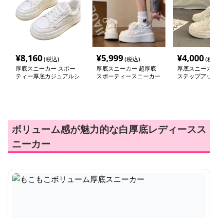
¥
8,160
¥
5,999
¥
4,000
(税込)
(税込)
(税込
厚底スニーカー スポー
厚底スニーカー 超厚底
厚底スニーカー
ティー厚底カジュアルシ
スポーティースニーカー
ステップアップ
ューズ
ー
ボリューム感が魅力的な白厚底レディースス
ニーカー