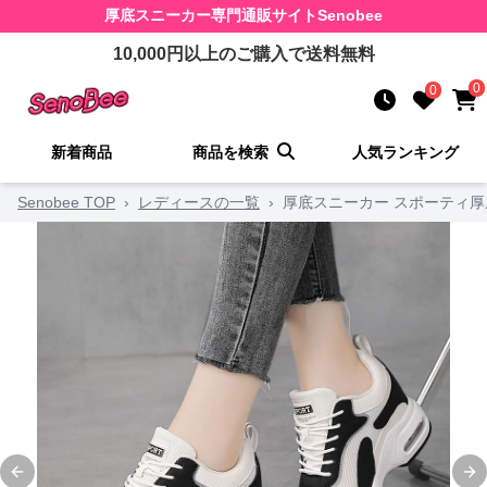
厚底スニーカー
専門通販サイト
Senobee
10,000
円以上のご購入で送料無料
0
0
新着商品
商品を検索
人気ランキング
Senobee TOP
›
レディースの一覧
›
厚底スニーカー スポーティ
Previous slide
Ne