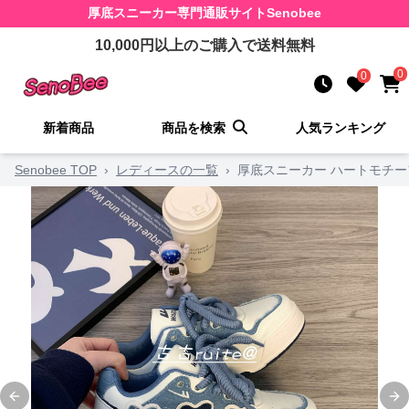
厚底スニーカー
専門通販サイト
Senobee
10,000
円以上のご購入で送料無料
0
0
新着商品
商品を検索
人気ランキング
Senobee TOP
›
レディースの一覧
›
厚底スニーカー ハートモチー
Previous slide
Ne