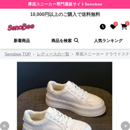
厚底スニーカー
専門通販サイト
Senobee
10,000
円以上のご購入で送料無料
0
0
新着商品
商品を検索
人気ランキング
Senobee TOP
›
レディースの一覧
›
厚底スニーカー クラウドステ
Previous slide
Ne