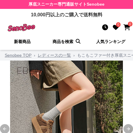
厚底スニーカー
専門通販サイト
Senobee
10,000
円以上のご購入で送料無料
0
0
新着商品
商品を検索
人気ランキング
Senobee TOP
›
レディースの一覧
›
もこもこファー付き厚底スニ
Previous slide
Ne