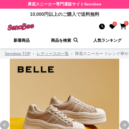
厚底スニーカー
専門通販サイト
Senobee
10,000
円以上のご購入で送料無料
0
0
新着商品
商品を検索
人気ランキング
Senobee TOP
›
レディースの一覧
›
厚底スニーカー トレンド華
Previous slide
Ne