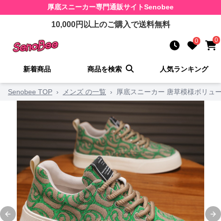
厚底スニーカー
専門通販サイト
Senobee
10,000
円以上のご購入で送料無料
0
0
新着商品
商品を検索
人気ランキング
Senobee TOP
›
メンズ の一覧
›
厚底スニーカー 唐草模様ボリュ
Previous slide
Ne