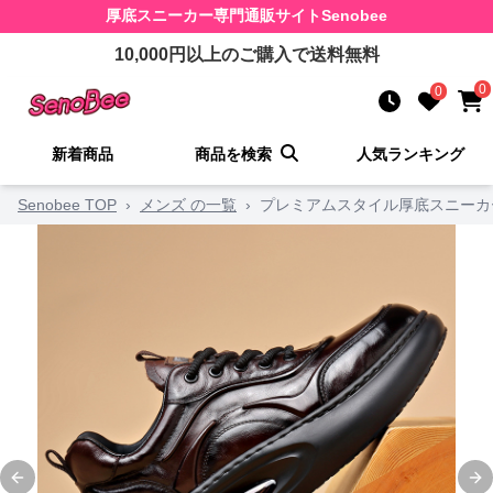
厚底スニーカー
専門通販サイト
Senobee
10,000
円以上のご購入で送料無料
0
0
新着商品
商品を検索
人気ランキング
Senobee TOP
›
メンズ の一覧
›
プレミアムスタイル厚底スニーカ
Previous slide
Ne