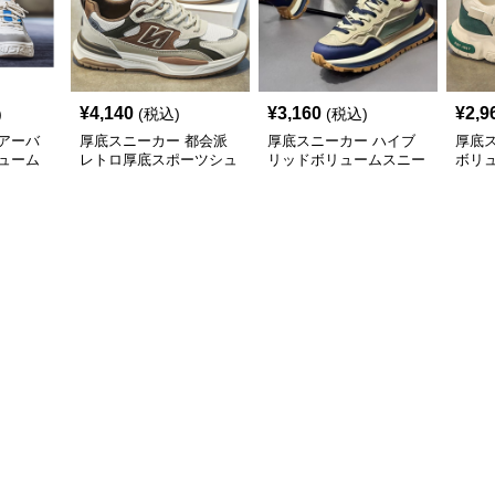
¥
4,140
¥
3,160
¥
2,9
)
(税込)
(税込)
アーバ
厚底スニーカー 都会派
厚底スニーカー ハイブ
厚底
ューム
レトロ厚底スポーツシュ
リッドボリュームスニー
ボリ
ーズ
カー
ー