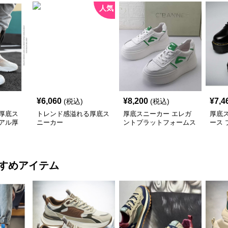
人気
¥
6,060
¥
8,200
¥
7,4
(税込)
(税込)
厚底ス
トレンド感溢れる厚底ス
厚底スニーカー エレガ
厚底
アル厚
ニーカー
ントプラットフォームス
ース
ーズ
ニーカー
オッ
すめアイテム