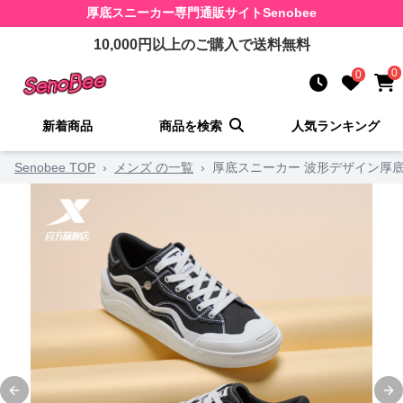
厚底スニーカー
専門通販サイト
Senobee
10,000
円以上のご購入で送料無料
0
0
新着商品
商品を検索
人気ランキング
Senobee TOP
›
メンズ の一覧
›
厚底スニーカー 波形デザイン厚
Previous slide
Ne