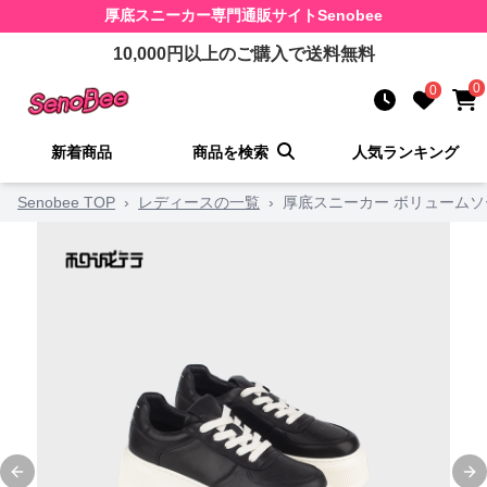
厚底スニーカー
専門通販サイト
Senobee
10,000
円以上のご購入で送料無料
0
0
新着商品
商品を検索
人気ランキング
Senobee TOP
›
レディースの一覧
›
厚底スニーカー ボリューム
Previous slide
Ne