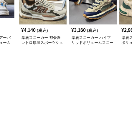
¥
4,140
¥
3,160
¥
2,9
)
(税込)
(税込)
アーバ
厚底スニーカー 都会派
厚底スニーカー ハイブ
厚底
ューム
レトロ厚底スポーツシュ
リッドボリュームスニー
ボリ
ーズ
カー
ー