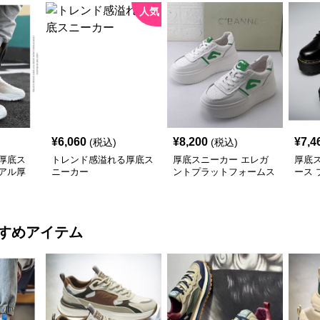
人気
¥
6,060
¥
8,200
¥
7,4
(税込)
(税込)
厚底ス
トレンド感溢れる厚底ス
厚底スニーカー エレガ
厚底
アル厚
ニーカー
ントプラットフォームス
ース
ーズ
ニーカー
オッ
すめアイテム