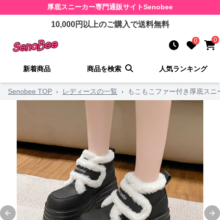
厚底スニーカー
専門通販サイト
Senobee
10,000
円以上のご購入で送料無料
0
0
新着商品
商品を検索
人気ランキング
Senobee TOP
›
レディースの一覧
›
もこもこファー付き厚底スニ
Previous slide
Ne