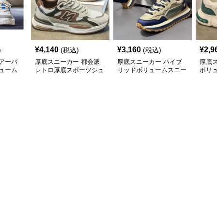
¥
4,140
¥
3,160
¥
2,9
)
(税込)
(税込)
アーバ
厚底スニーカー 都会派
厚底スニーカー ハイブ
厚底
ューム
レトロ厚底スポーツシュ
リッドボリュームスニー
ボリ
ーズ
カー
ー