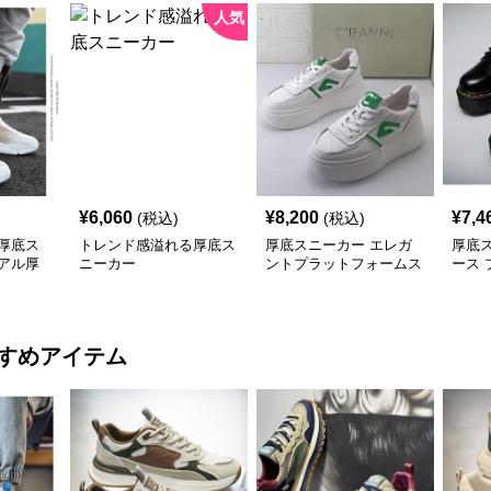
人気
¥
6,060
¥
8,200
¥
7,4
(税込)
(税込)
厚底ス
トレンド感溢れる厚底ス
厚底スニーカー エレガ
厚底
アル厚
ニーカー
ントプラットフォームス
ース
ーズ
ニーカー
オッ
すめアイテム