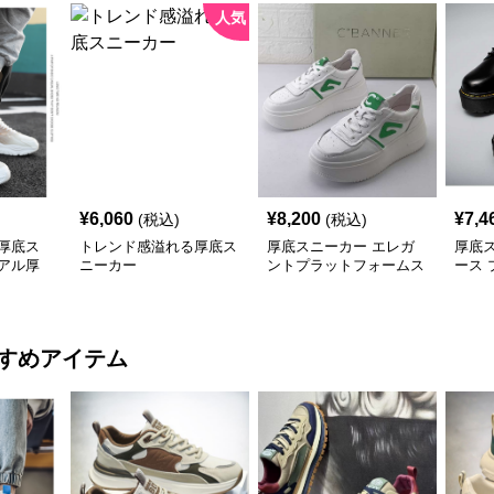
人気
¥
6,060
¥
8,200
¥
7,4
(税込)
(税込)
厚底ス
トレンド感溢れる厚底ス
厚底スニーカー エレガ
厚底
アル厚
ニーカー
ントプラットフォームス
ース
ーズ
ニーカー
オッ
すめアイテム