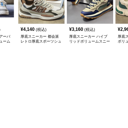
¥
4,140
¥
3,160
¥
2,9
)
(税込)
(税込)
アーバ
厚底スニーカー 都会派
厚底スニーカー ハイブ
厚底
ューム
レトロ厚底スポーツシュ
リッドボリュームスニー
ボリ
ーズ
カー
ー