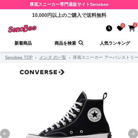
厚底スニーカー
専門通販サイト
Senobee
10,000
円以上のご購入で送料無料
0
0
新着商品
商品を検索
人気ランキング
Senobee TOP
›
メンズ の一覧
›
厚底スニーカー アーバンストリ
Previous slide
Ne