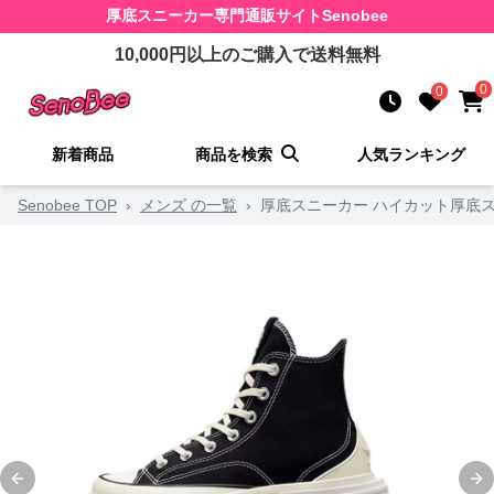
厚底スニーカー
専門通販サイト
Senobee
10,000
円以上のご購入で送料無料
0
0
新着商品
商品を検索
人気ランキング
Senobee TOP
›
メンズ の一覧
›
厚底スニーカー ハイカット厚底
Previous slide
Ne