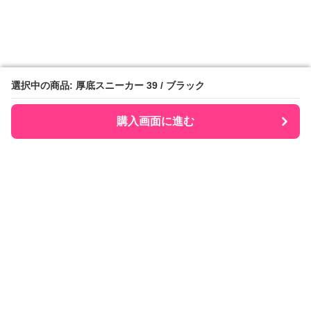
選択中の商品: 厚底スニーカー 39 / ブラック
選択中の商品: 厚底スニーカー 39 / ブラック
購入画面に進む
購入画面に進む
Senobee
について