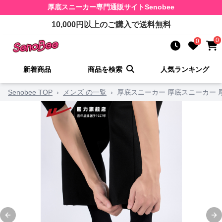
厚底スニーカー
専門通販サイト
Senobee
10,000
円以上のご購入で送料無料
0
0
新着商品
商品を検索
人気ランキング
Senobee TOP
›
メンズ の一覧
›
厚底スニーカー 厚底スニーカー
Previous slide
Ne