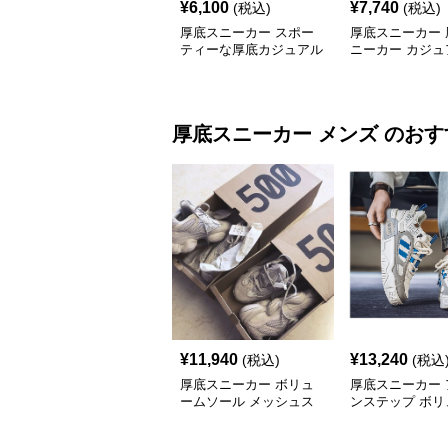
¥
6,100
¥
7,740
(税込)
(税込)
厚底スニーカー スポー
厚底スニーカー 
ティーな厚底カジュアル
ニーカー カジュ
スニーカー
底スポーツシュ
厚底スニーカー
メンズ
のおす
¥
11,940
¥
13,240
(税込)
(税込
厚底スニーカー ボリュ
厚底スニーカー 
ームソール メッシュス
ンステップ ボリ
ニーカー
ソール