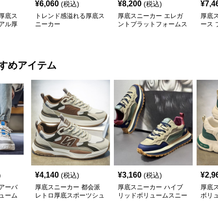
¥
6,060
¥
8,200
¥
7,4
(税込)
(税込)
厚底ス
トレンド感溢れる厚底ス
厚底スニーカー エレガ
厚底
アル厚
ニーカー
ントプラットフォームス
ース
ーズ
ニーカー
オッ
すめアイテム
¥
4,140
¥
3,160
¥
2,9
)
(税込)
(税込)
アーバ
厚底スニーカー 都会派
厚底スニーカー ハイブ
厚底
ューム
レトロ厚底スポーツシュ
リッドボリュームスニー
ボリ
ーズ
カー
ー