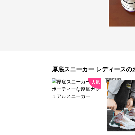
厚底スニーカー
レディース
の
人気