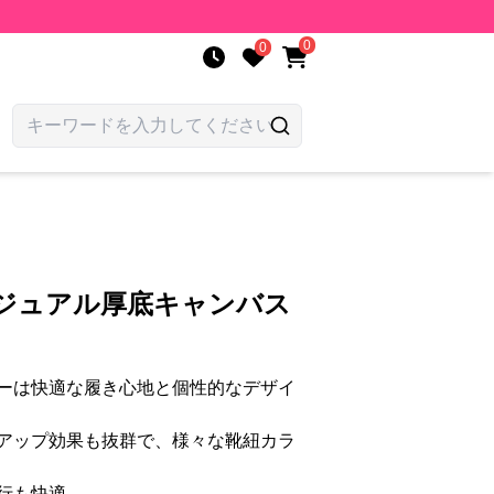
0
0
カジュアル厚底キャンバス
ーは快適な履き心地と個性的なデザイ
アップ効果も抜群で、様々な靴紐カラ
行も快適。