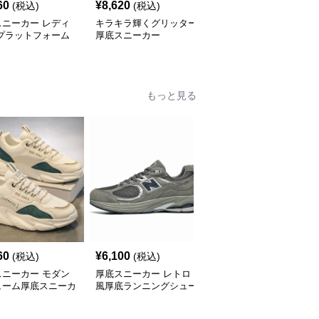
60
¥
8,620
¥
5,680
(税込)
(税込)
(税込)
スニーカー レディ
キラキラ輝くグリッター
厚底スニーカー カジュ
 プラットフォーム
厚底スニーカー
アルモード ファッショ
クスフォード
ンスニーカー
もっと見る
60
¥
6,100
¥
2,800
(税込)
(税込)
(税込)
スニーカー モダン
厚底スニーカー レトロ
厚底スニーカー アーバ
ューム厚底スニーカ
風厚底ランニングシュー
ンリフトスニーカー
ズ