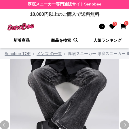
厚底スニーカー
専門通販サイト
Senobee
10,000
円以上のご購入で送料無料
0
0
新着商品
商品を検索
人気ランキング
Senobee TOP
›
メンズ の一覧
›
厚底スニーカー 厚底スニーカー
Previous slide
Ne