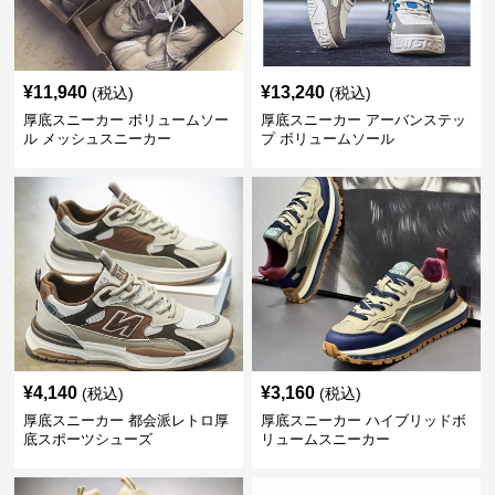
¥
11,940
¥
13,240
(税込)
(税込)
厚底スニーカー ボリュームソー
厚底スニーカー アーバンステッ
ル メッシュスニーカー
プ ボリュームソール
¥
4,140
¥
3,160
(税込)
(税込)
厚底スニーカー 都会派レトロ厚
厚底スニーカー ハイブリッドボ
底スポーツシューズ
リュームスニーカー