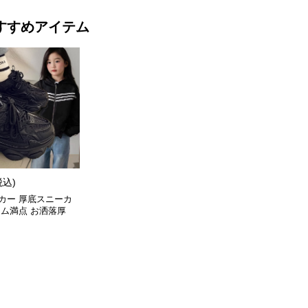
すすめアイテム
税込)
カー 厚底スニーカ
ーム満点 お洒落厚
ューズ