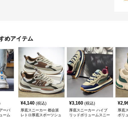
すめアイテム
¥
4,140
¥
3,160
¥
2,9
)
(税込)
(税込)
アーバ
厚底スニーカー 都会派
厚底スニーカー ハイブ
厚底
ューム
レトロ厚底スポーツシュ
リッドボリュームスニー
ボリ
ーズ
カー
ー