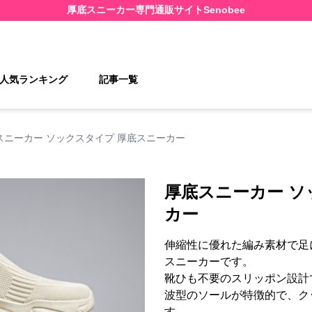
厚底スニーカー
専門通販サイト
Senobee
人気ランキング
記事一覧
スニーカー ソックスタイプ 厚底スニーカー
厚底スニーカー ソ
カー
伸縮性に優れた編み素材で足
スニーカーです。
靴ひも不要のスリッポン設計
波型のソールが特徴的で、ク
す。