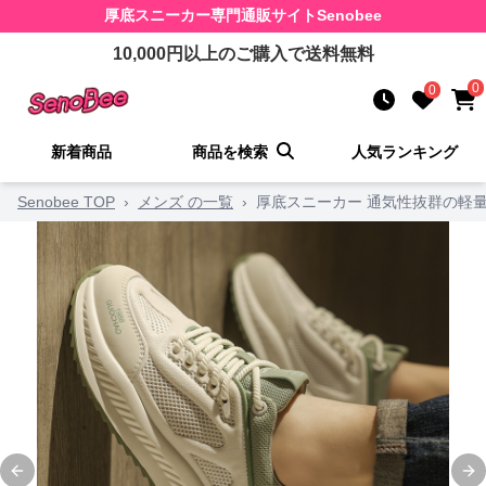
厚底スニーカー
専門通販サイト
Senobee
10,000
円以上のご購入で送料無料
0
0
新着商品
商品を検索
人気ランキング
Senobee TOP
›
メンズ の一覧
›
厚底スニーカー 通気性抜群の軽
Previous slide
Ne