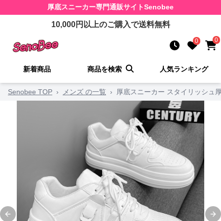
厚底スニーカー
専門通販サイト
Senobee
10,000
円以上のご購入で送料無料
0
0
新着商品
商品を検索
人気ランキング
Senobee TOP
›
メンズ の一覧
›
厚底スニーカー スタイリッシュ
Previous slide
Ne