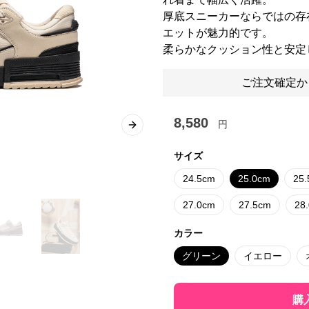
厚底スニーカーならではの存
エットが魅力的です。
柔らかなクッション性と安定
ご注文確定か
8,580
円
Next slide
サイズ
24.5cm
25.0cm
25
27.0cm
27.5cm
28
カラー
グリーン
イエロー
購