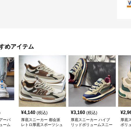
すめアイテム
¥
4,140
¥
3,160
¥
2,9
)
(税込)
(税込)
アーバ
厚底スニーカー 都会派
厚底スニーカー ハイブ
厚底
ューム
レトロ厚底スポーツシュ
リッドボリュームスニー
ボリ
ーズ
カー
ー