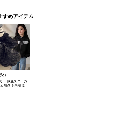
すすめアイテム
税込)
カー 厚底スニーカ
ーム満点 お洒落厚
ューズ