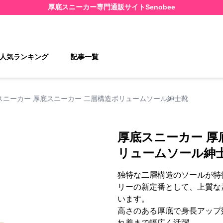
厚底スニーカー
専門通販サイト
Senobee
人気ランキング
記事一覧
スニーカー 厚底スニーカー 二層構造ボリュームソール紳士靴
厚底スニーカー 厚
リュームソール紳
独特な二層構造のソールが特
リーの新定番として、上質な
います。
高さのある厚底で身長アップ
れ着まで幅広く活躍。