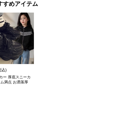
すすめアイテム
税込)
カー 厚底スニーカ
ーム満点 お洒落厚
ューズ