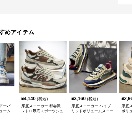
すめアイテム
¥
4,140
¥
3,160
¥
2,9
)
(税込)
(税込)
アーバ
厚底スニーカー 都会派
厚底スニーカー ハイブ
厚底
ューム
レトロ厚底スポーツシュ
リッドボリュームスニー
ボリ
ーズ
カー
ー