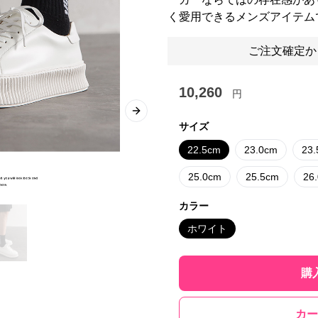
く愛用できるメンズアイテム
ご注文確定か
10,260
円
Next slide
サイズ
22.5cm
23.0cm
23
25.0cm
25.5cm
26
カラー
ホワイト
購
カー