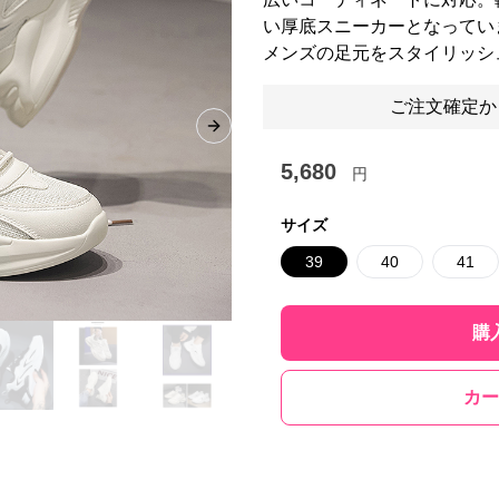
い厚底スニーカーとなってい
メンズの足元をスタイリッシ
ご注文確定か
Next slide
5,680
円
サイズ
39
40
41
購
カー