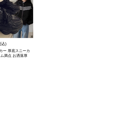
税込)
カー 厚底スニーカ
ーム満点 お洒落厚
ューズ