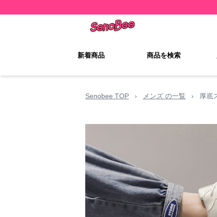
新着商品
商品を検索
Senobee TOP
›
メンズ の一覧
›
厚底