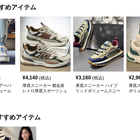
すめアイテム
¥
4,140
¥
3,160
¥
2,9
)
(税込)
(税込)
アーバ
厚底スニーカー 都会派
厚底スニーカー ハイブ
厚底
ューム
レトロ厚底スポーツシュ
リッドボリュームスニー
ボリ
ーズ
カー
ー
すすめアイテム