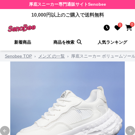
厚底スニーカー
専門通販サイト
Senobee
10,000
円以上のご購入で送料無料
0
0
新着商品
商品を検索
人気ランキング
Senobee TOP
›
メンズ の一覧
›
厚底スニーカー ボリュームソー
Previous slide
Ne