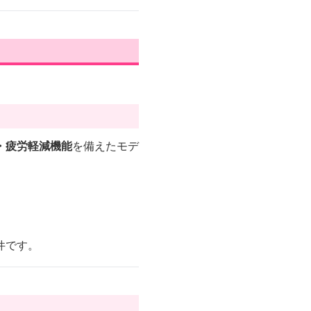
・疲労軽減機能
を備えたモデ
件です。