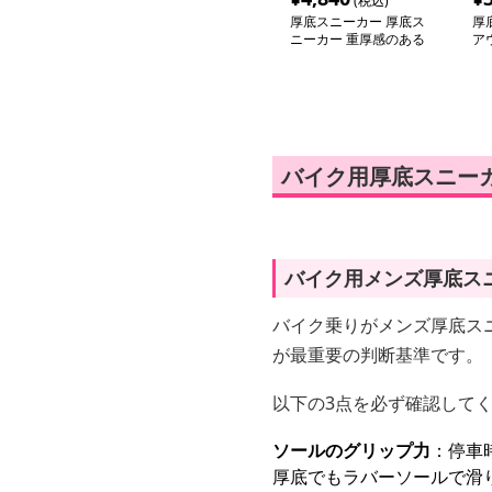
(税込)
厚底スニーカー 厚底ス
厚
ニーカー 重厚感のある
ア
厚底レースアップシュー
ー
ズ
バイク用厚底スニー
バイク用メンズ厚底ス
バイク乗りがメンズ厚底ス
が最重要の判断基準です。
以下の3点を必ず確認して
ソールのグリップ力
：停車
厚底でもラバーソールで滑