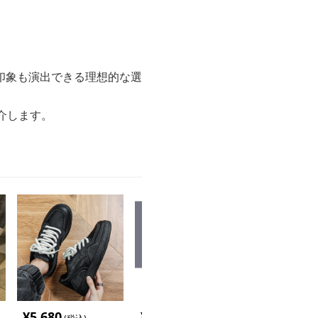
印象も演出できる理想的な選
介します。
¥
5,680
¥
7,560
¥
11,520