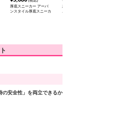
(税込)
(税込)
(税
厚底スニーカー アーバ
厚底スニーカー 厚底ス
厚底スニーカー
ンスタイル厚底スニーカ
ニーカー モダン厚底ハ
パンチング 厚
ー
イカットスニーカー
カー
ト
時の安全性」を両立できるか