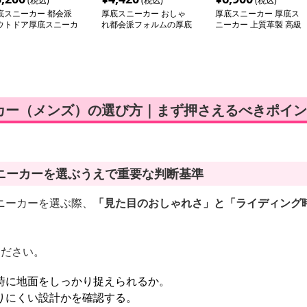
(税込)
(税込)
(税込)
底スニーカー 都会派
厚底スニーカー おしゃ
厚底スニーカー 厚底ス
ウトドア厚底スニーカ
れ都会派フォルムの厚底
ニーカー 上質革製 高級
スニーカー
感ある厚底ウイングチッ
プ
カー（メンズ）の選び方｜まず押さえるべきポイン
ニーカーを選ぶうえで重要な判断基準
ニーカーを選ぶ際、
「見た目のおしゃれさ」と「ライディング
ください。
時に地面をしっかり捉えられるか。
りにくい設計かを確認する。