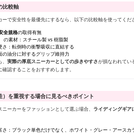
の比較軸
カーで安全性を最優先にするなら、以下の比較軸を使ってくだ
安全規格
の取得有無
）
の素材：スチール製 vs 樹脂製
硬さ：転倒時の衝撃吸収に直結する
面の油分に対するグリップ維持力
も、
実際の厚底スニーカーとしての歩きやすさ
が損なわれてい
に確認することをおすすめします。
性）を重視する場合に見るべきポイント
スニーカーをファッションとして選ぶ場合、
ライディングギア
富さ：ブラック単色だけでなく、ホワイト・グレー・アースカ