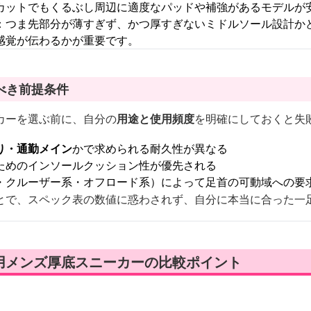
カットでもくるぶし周辺に適度なパッドや補強があるモデルが
：つま先部分が薄すぎず、かつ厚すぎないミドルソール設計か
感覚が伝わるかが重要です。
べき前提条件
カーを選ぶ前に、自分の
用途と使用頻度
を明確にしておくと失
り・通勤メイン
かで求められる耐久性が異なる
ためのインソールクッション性が優先される
・クルーザー系・オフロード系）によって足首の可動域への要
とで、スペック表の数値に惑わされず、自分に本当に合った一
用メンズ厚底スニーカーの比較ポイント