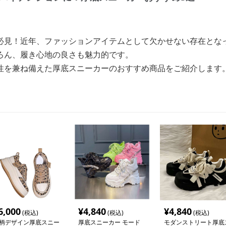
必見！近年、ファッションアイテムとして欠かせない存在とな
ろん、履き心地の良さも魅力的です。
性を兼ね備えた厚底スニーカーのおすすめ商品をご紹介します
6,000
¥
4,840
¥
4,840
(税込)
(税込)
(税込)
柄デザイン厚底スニー
厚底スニーカー モード
モダンストリート厚底