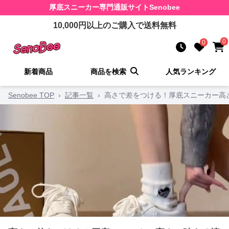
厚底スニーカー
専門通販サイト
Senobee
10,000
円以上のご購入で送料無料
0
0
新着商品
商品を検索
人気ランキング
Senobee TOP
›
記事一覧
›
高さで差をつける！厚底スニーカー高