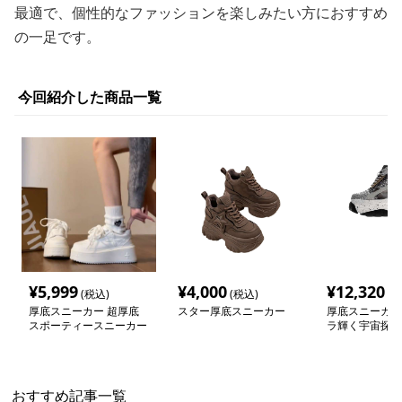
最適で、個性的なファッションを楽しみたい方におすすめ
の一足です。
今回紹介した商品一覧
¥
5,999
¥
4,000
¥
12,320
(税込)
(税込)
(税
厚底スニーカー 超厚底
スター厚底スニーカー
厚底スニーカー
スポーティースニーカー
ラ輝く宇宙探検
ー
おすすめ記事一覧