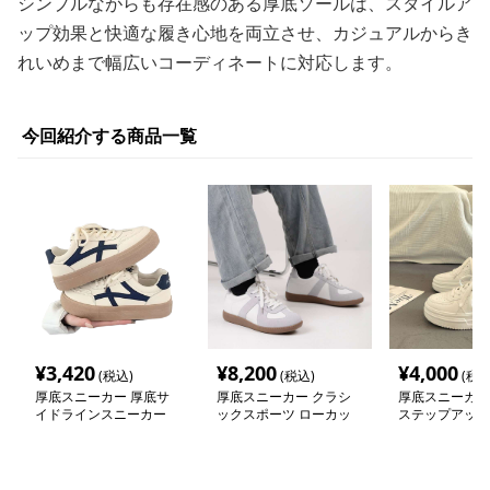
シンプルながらも存在感のある厚底ソールは、スタイルア
ップ効果と快適な履き心地を両立させ、カジュアルからき
れいめまで幅広いコーディネートに対応します。
今回紹介する商品一覧
¥
3,420
¥
8,200
¥
4,000
(税込)
(税込)
(税込
厚底スニーカー 厚底サ
厚底スニーカー クラシ
厚底スニーカー
イドラインスニーカー
ックスポーツ ローカッ
ステップアップ
トスニーカー
ー