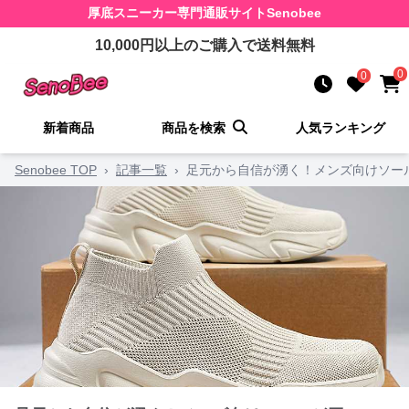
厚底スニーカー
専門通販サイト
Senobee
10,000
円以上のご購入で送料無料
0
0
新着商品
商品を検索
人気ランキング
Senobee TOP
›
記事一覧
›
足元から自信が湧く！メンズ向けソー