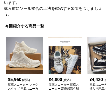
います。
購入前にソール接合の工法を確認する習慣をつけましょ
う。
今回紹介する商品一覧
¥
5,960
¥
4,800
¥
4,420
(税込)
(税込)
(税込
厚底スニーカー ソック
厚底スニーカー 厚底ス
厚底スニーカー
スタイプ 厚底スニーカ
ニーカー 高級感漂う層
様入り厚底スニ
ー
厚ソールシューズ