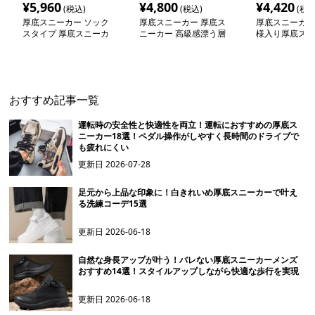
¥
5,960
¥
4,800
¥
4,420
(税込)
(税込)
(税込
厚底スニーカー ソック
厚底スニーカー 厚底ス
厚底スニーカー
スタイプ 厚底スニーカ
ニーカー 高級感漂う層
様入り厚底スニ
ー
厚ソールシューズ
おすすめ記事一覧
運転時の安全性と快適性を両立！運転におすすめの厚底ス
ニーカー18選！ペダル操作がしやすく長時間のドライブで
も疲れにくい
更新日
2026-07-28
足元から上品な印象に！白きれいめ厚底スニーカーで叶え
る洗練コーデ15選
更新日
2026-06-18
自然な身長アップが叶う！バレない厚底スニーカーメンズ
おすすめ14選！スタイルアップしながら快適な歩行を実現
更新日
2026-06-18