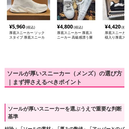
¥
5,960
¥
4,800
¥
4,420
(税込)
(税込)
(税込
厚底スニーカー ソック
厚底スニーカー 厚底ス
厚底スニーカー
スタイプ 厚底スニーカ
ニーカー 高級感漂う層
様入り厚底スニ
ー
厚ソールシューズ
ソールが厚いスニーカー（メンズ）の選び方
｜まず押さえるべきポイント
ソールが厚いスニーカーを選ぶうえで重要な判断
基準
結論：「ソールの素材」「厚みの数値」「アッパーとのバ